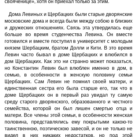
свояченице», хотя он приехал только за этим.
Дома Левиных и Щербацких были старые дворянские
московские дома и всегда были между собою в близких
и дружеских отношениях. Связь эта утвердилась еще
больше во время студенчества Левина. Он вместе
готовился и вместе поступил в университет с молодым
князем Шербацким, братом Долли и Кити. В это время
Левин часто бывал в доме Щербацких и влюбился в
дом Щербацких. Как это ни странно может показаться,
но Константин Левин был влюблен именно в дом, в
семью, в особенности в женскую половину семьи
Щербацких. Сам Левин не помнил своей матери, и
единственная сестра его была старше его, так что в
доме Щербацких он в первый раз увидал ту самую
среду старого дворянского, образованного и честного
семейства, которой он был лишен смертью отца и
матери. Все члены этой семьи, в особенности женская
половина, представлялись ему покрытыми какою-то
таинственною, поэтическою завесой, и он не только не
видел в них никаких недостатков, но под этой