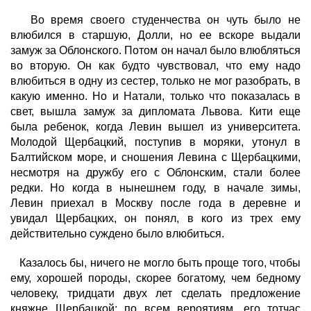
Во время своего студенчества он чуть было не
влюбился в старшую, Долли, но ее вскоре выдали
замуж за Облонского. Потом он начал было влюбляться
во вторую. Он как будто чувствовал, что ему надо
влюбиться в одну из сестер, только не мог разобрать, в
какую именно. Но и Натали, только что показалась в
свет, вышла замуж за дипломата Львова. Кити еще
была ребенок, когда Левин вышел из университета.
Молодой Щербацкий, поступив в моряки, утонул в
Балтийском море, и сношения Левина с Щербацкими,
несмотря на дружбу его с Облонским, стали более
редки. Но когда в нынешнем году, в начале зимы,
Левин приехал в Москву после года в деревне и
увидал Щербацких, он понял, в кого из трех ему
действительно суждено было влюбиться.
Казалось бы, ничего не могло быть проще того, чтобы
ему, хорошей породы, скорее богатому, чем бедному
человеку, тридцати двух лет сделать предложение
княжне Щербацкой; по всем вероятиям, его тотчас