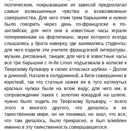
поэтическою, покрывавшею их завесой предполагал
самые возвышенные чувства и всевозможные
совершенства. Для чего этим трем барышням и нужно
было говорить через день по-французски и по-
английски; для чего они в известные часы играли
попеременкам на фортепиано, звуки которого всегда
слышались у брата наверху, где занимались студенты;
для чего ездили эти учителя французской литературы,
музыки, рисованья, танцев; для чего в известные часы
все три барышни с m-lle Linon подъезжали в коляске к
Тверскому бульвару в своих атласных шубках – Долли
в длинной, Натали в полудлинной, а Кити совершенно в
короткой, так что статные ножки ее в туго натянутых
красных чулках были на всем виду; для чего им, в
сопровождении лакея с золотою кокардой на шляпе,
нужно было ходить по Тверскому бульвару, – всего
этого и многого другого, что делалось в их
таинственном мире, он не понимал, но знал, что все,
что там делалось, было прекрасно, и был влюблен
именно в эту таинственность совершавшегося.