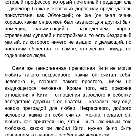
который профессор, который почтенный предводитель
– директор банка и железных дорог или председатель
присутствия, как Облонский; он же (он знал очень
хорошо, каким он должен был казаться для других) был
помещик, занимающийся разведением коров,
стрелянием дупелей и постройками, то есть бездарный
малый, из которого ничего не вышло, и делающий, по
понятиям общества, то самое, что делают никуда не
годившиеся люди.
Сама же таинственная прелестная Кити не могла
любить такого некрасивого, каким он считал себя,
человека, и, главное, такого простого, ничем не
выдающегося человека. Кроме того, его прежние
отношения к Кити – отношения взрослого к ребенку,
вследствие дружбы с ее братом, – казались ему еще
новою преградой для любви. Некрасивого, доброго
человека, каким он себя считал, можно, полагал он,
любить как приятеля, но, чтобы быть любимым тою
любовью, какою он любил Кити, нужно было быть
красавцем, а главное – особенным человеком.