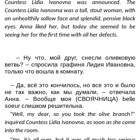
Countess Lidia Ivanovna was announced. The
Countess Lidia Ivanovna was a tall, stout woman, with
an unhealthily sallow face and splendid, pensive black
eyes. Anna liked her, but today she seemed to be
seeing her for the first time with all her defects.
–
Ну что, мой друг, снесли оливковую
ветвь?
– спросила графиня Лидия Ивановна,
только что вошла в комнату.
–
Да, всё это кончилось, но все это и было
не так важно, как мы думали,
– отвечала
Анна.
– Вообще моя (СВОЯЧНИЦА)
belle
soeur
слишком решительна.
“Well, my dear, so you took the olive branch?”
inquired Countess Lidia Ivanovna, as soon as she came
into the room.