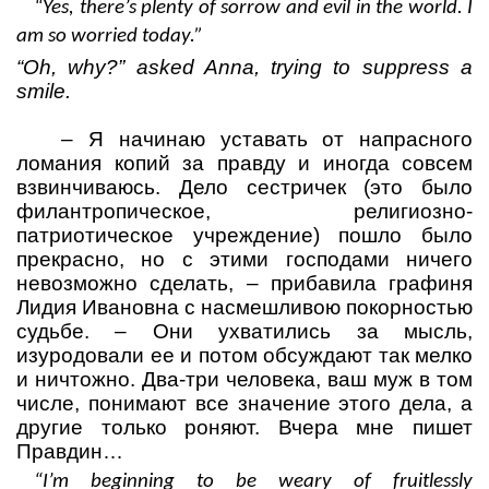
“Yes, there’s plenty of sorrow and evil in the world. I
am so worried today.”
“Oh, why?” asked Anna, trying to suppress a
smile.
–
Я начинаю уставать от напрасного
ломания копий за правду и иногда совсем
взвинчиваюсь. Дело сестричек (это было
филантропическое, религиозно-
патриотическое учреждение) пошло было
прекрасно, но с этими господами ничего
невозможно сделать,
– прибавила графиня
Лидия Ивановна с насмешливою покорностью
судьбе.
– Они ухватились за мысль,
изуродовали ее и потом обсуждают так мелко
и ничтожно. Два-три человека, ваш муж в том
числе, понимают все значение этого дела, а
другие только роняют. Вчера мне пишет
Правдин…
“I’m beginning to be weary of fruitlessly