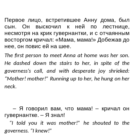
Первое лицо, встретившее Анну дома, был
сын. Он выскочил к ней по лестнице,
несмотря на крик гувернантки, и с отчаянным
восторгом кричал: «Мама, мама!» Добежав
до
нее
,
он
повис
ей
на
шее
.
The first person to meet Anna at home was her son.
He dashed down the stairs to her, in spite of the
governess’s call, and with desperate joy shrieked:
“Mother! mother!” Running up to her, he hung on her
neck.
–
Я
говорил
вам
,
что
мама
! –
кричал
он
гувернантке
. –
Я
знал
!
“I told you it was mother!” he shouted to the
governess.
“
I
knew
!”