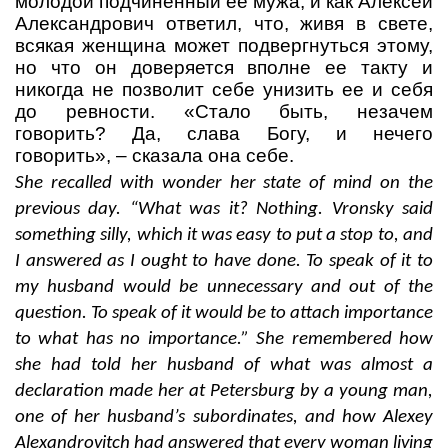
молодой подчиненный ее мужа, и как Алексей
Александрович ответил, что, живя в свете,
всякая женщина может подвергнуться этому,
но что он доверяется вполне ее такту и
никогда не позволит себе унизить ее и себя
до ревности. «Стало быть, незачем
говорить? Да, слава Богу, и нечего
говорить»,
– сказала она себе.
She recalled with wonder her state of mind on the
previous day. “What was it? Nothing. Vronsky said
something silly, which it was easy to put a stop to, and
I answered as I ought to have done. To speak of it to
my husband would be unnecessary and out of the
question. To speak of it would be to attach importance
to what has no importance.” She remembered how
she had told her husband of what was almost a
declaration made her at Petersburg by a young man,
one of her husband’s subordinates, and how Alexey
Alexandrovitch had answered that every woman living