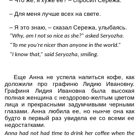
–
Что же, я хуже ее?
– спросил Сережа.
–
Для меня лучше всех на свете.
–
Я это знаю,
– сказал Сережа, улыбаясь.
“Why, am I not so nice as she?” asked Seryozha.
“To me you’re nicer than anyone in the world.”
“I know that,” said Seryozha, smiling.
Еще Анна не успела напиться кофе, как
доложили про графиню Лидию Ивановну.
Графиня Лидия Ивановна была высокая
полная женщина с нездорово-желтым цветом
лица и прекрасными задумчивыми черными
глазами. Анна любила ее, но нынче она как
будто в первый раз увидела ее со всеми ее
недостатками.
Anna had not had time to drink her coffee when the