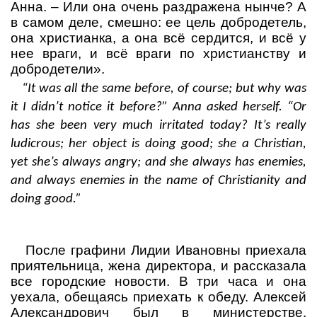
Анна.
– Или она очень раздражена нынче? А
в самом деле, смешно: ее цель добродетель,
она христианка, а она всё сердится, и всё у
нее враги, и всё враги по христианству и
добродетели».
“It was all the same before, of course; but why was
it I didn’t notice it before?” Anna asked herself. “Or
has she been very much irritated today? It’s really
ludicrous; her object is doing good; she a Christian,
yet she’s always angry; and she always has enemies,
and always enemies in the name of Christianity and
doing good.”
После графини Лидии Ивановны приехала
приятельница, жена директора, и рассказала
все городские новости. В три часа и она
уехала, обещаясь приехать к обеду. Алексей
Александрович был в министерстве.