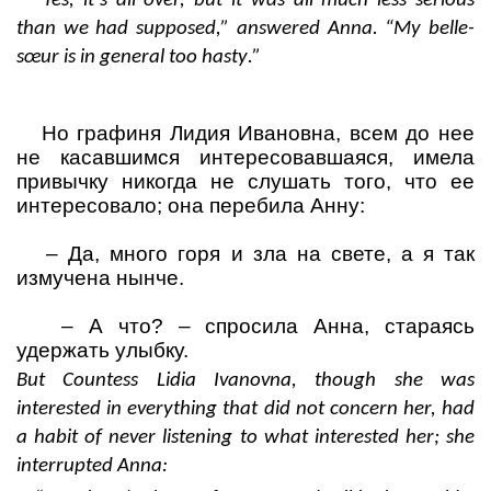
“Yes, it’s all over, but it was all much less serious
than we had supposed,” answered Anna.
“
My belle
-
s
œ
ur is
in
general
too
hasty
.”
Но графиня Лидия Ивановна, всем до нее
не касавшимся интересовавшаяся, имела
привычку никогда не слушать того, что ее
интересовало; она перебила Анну:
–
Да, много горя и зла на свете, а я так
измучена нынче.
–
А что?
– спросила Анна, стараясь
удержать улыбку.
But Countess Lidia Ivanovna, though she was
interested in everything that did not concern her, had
a habit of never listening to what interested her; she
interrupted Anna: