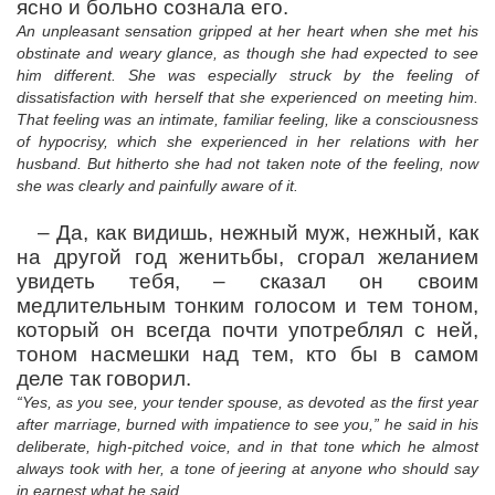
ясно и больно сознала его.
An unpleasant sensation gripped at her heart when she met his
obstinate and weary glance, as though she had expected to see
him different. She was especially struck by the feeling of
dissatisfaction with herself that she experienced on meeting him.
That feeling was an intimate, familiar feeling, like a consciousness
of hypocrisy, which she experienced in her relations with her
husband. But hitherto she had not taken note of the feeling, now
she was clearly and painfully aware of it.
–
Да, как видишь, нежный муж, нежный, как
на другой год женитьбы, сгорал желанием
увидеть тебя,
– сказал он своим
медлительным тонким голосом и тем тоном,
который он всегда почти употреблял с ней,
тоном насмешки над тем, кто бы в самом
деле так говорил.
“Yes, as you see, your tender spouse, as devoted as the first year
after marriage, burned with impatience to see you,” he said in his
deliberate, high-pitched voice, and in that tone which he almost
always took with her, a tone of jeering at anyone who should say
in earnest what he said.