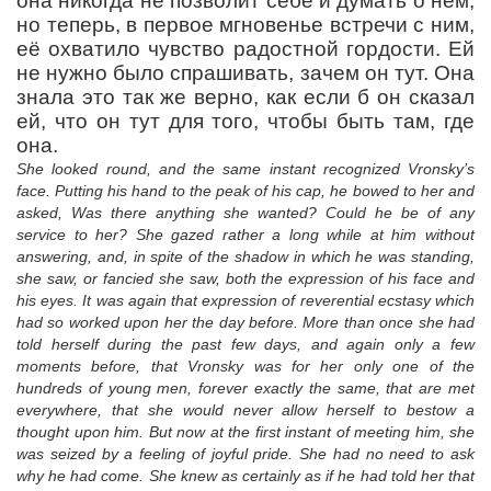
она никогда не позволит себе и думать о нем;
но теперь, в первое мгновенье встречи с ним,
её охватило чувство радостной гордости. Ей
не нужно было спрашивать, зачем он тут. Она
знала это так же верно, как если б он сказал
ей, что он тут для того, чтобы быть там, где
она.
She looked round, and the same instant recognized Vronsky’s
face. Putting his hand to the peak of his cap, he bowed to her and
asked, Was there anything she wanted? Could he be of any
service to her? She gazed rather a long while at him without
answering, and, in spite of the shadow in which he was standing,
she saw, or fancied she saw, both the expression of his face and
his eyes. It was again that expression of reverential ecstasy which
had so worked upon her the day before. More than once she had
told herself during the past few days, and again only a few
moments before, that Vronsky was for her only one of the
hundreds of young men, forever exactly the same, that are met
everywhere, that she would never allow herself to bestow a
thought upon him. But now at the first instant of meeting him, she
was seized by a feeling of joyful pride. She had no need to ask
why he had come. She knew as certainly as if he had told her that