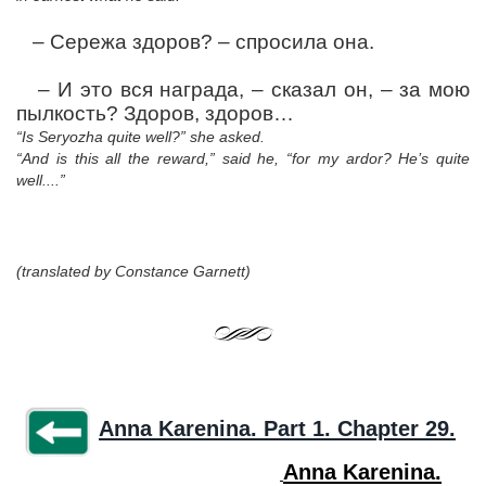
–
Сережа здоров?
– спросила она.
–
И это вся награда,
– сказал он,
– за мою
пылкость?
Здоров, здоров…
“Is Seryozha quite well?” she asked.
“And is this all the reward,” said he, “for my ardor? He’s quite
well....”
(translated by Constance Garnett)
Anna Karenina. Part 1. Chapter 29.
Anna Karenina.