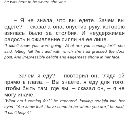
he was here to be where she was.
–
Я не знала, что вы едете. Зачем вы
едете?
– сказала она, опустив руку, которою
взялась было за столбик. И неудержимая
радость и оживление сияли на ее лице.
“I didn’t know you were going. What are you coming for?” she
said, letting fall the hand with which she had grasped the door
post. And irrepressible delight and eagerness shone in her face.
–
Зачем я еду?
– повторил он, глядя ей
прямо в глаза.
– Вы знаете, я еду для того,
чтобы быть там, где вы,
– сказал он,
– я не
могу иначе.
“What am I coming for?” he repeated, looking straight into her
eyes. “You know that I have come to be where you are,” he said;
“I can’t help it.”