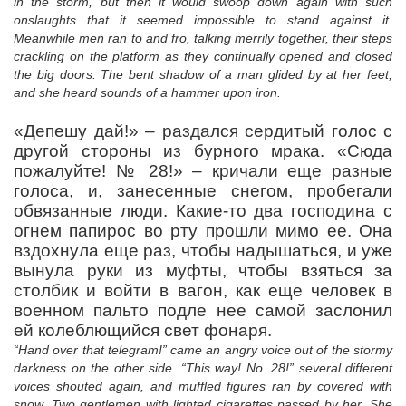
in the storm, but then it would swoop down again with such
onslaughts that it seemed impossible to stand against it.
Meanwhile men ran to and fro, talking merrily together, their steps
crackling on the platform as they continually opened and closed
the big doors. The bent shadow of a man glided by at her feet,
and she heard sounds of a hammer upon iron.
«Депешу дай!» – раздался сердитый голос с
другой стороны из бурного мрака. «Сюда
пожалуйте! №
28!» – кричали еще разные
голоса, и, занесенные снегом, пробегали
обвязанные люди. Какие-то два господина с
огнем папирос во рту прошли мимо ее. Она
вздохнула еще раз, чтобы надышаться, и уже
вынула руки из муфты, чтобы взяться за
столбик и войти в вагон, как еще человек в
военном пальто подле нее самой заслонил
ей колеблющийся свет фонаря.
“Hand over that telegram!” came an angry voice out of the stormy
darkness on the other side. “This way! No. 28!” several different
voices shouted again, and muffled figures ran by covered with
snow. Two gentlemen with lighted cigarettes passed by her. She