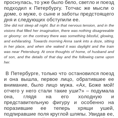
проснулась, то уже было бело, светло и поезд
подходил к Петербургу. Тотчас же мысли о
доме, о муже, о сыне и заботы предстоящего
дня и следующих обступили ее.
She did not sleep all night. But in that nervous tension, and in the
visions that filled her imagination, there was nothing disagreeable
or gloomy: on the contrary there was something blissful, glowing,
and exhilarating. Towards morning Anna sank into a doze, sitting
in her place, and when she waked it was daylight and the train
was near Petersburg. At once thoughts of home, of husband and
of son, and the details of that day and the following came upon
her.
В Петербурге, только что остановился поезд
и она вышла, первое лицо, обратившее ее
внимание, было лицо мужа. «Ах, Боже мой!
отчего у него стали такие уши?» – подумала
она, глядя на его холодную и
представительную фигуру и особенно на
поразившие ее теперь хрящи ушей,
подпиравшие поля круглой шляпы. Увидав ее,