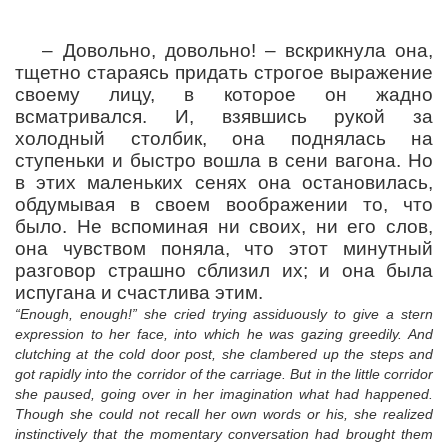
–
Довольно, довольно!
– вскрикнула она,
тщетно стараясь придать строгое выражение
своему лицу, в которое он жадно
всматривался. И, взявшись рукой за
холодный столбик, она поднялась на
ступеньки и быстро вошла в сени вагона. Но
в этих маленьких сенях она остановилась,
обдумывая в своем воображении то, что
было. Не вспоминая ни своих, ни его слов,
она чувством поняла, что этот минутный
разговор страшно сблизил их; и
она была
испугана и счастлива этим.
“Enough, enough!” she cried trying assiduously to give a stern
expression to her face, into which he was gazing greedily. And
clutching at the cold door post, she clambered up the steps and
got rapidly into the corridor of the carriage. But in the little corridor
she paused, going over in her imagination what had happened.
Though she could not recall her own words or his, she realized
instinctively that the momentary conversation had brought them