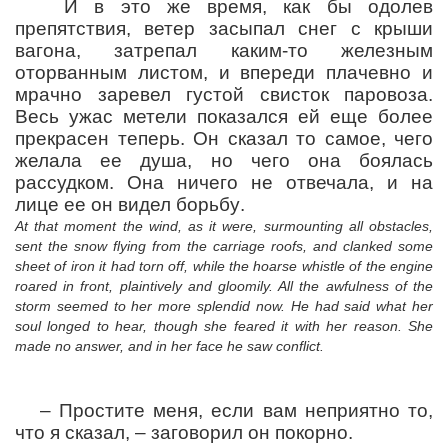
И в это же время, как бы одолев
препятствия, ветер засыпал снег с крыши
вагона, затрепал каким-то железным
оторванным листом, и впереди плачевно и
мрачно заревел густой свисток паровоза.
Весь ужас метели показался ей еще более
прекрасен теперь. Он сказал то самое, чего
желала ее душа, но чего она боялась
рассудком. Она
ничего
не
отвечала
,
и
на
лице
ее
он
видел
борьбу
.
At that moment the wind, as it were, surmounting all obstacles,
sent the snow flying from the carriage roofs, and clanked some
sheet of iron it had torn off, while the hoarse whistle of the engine
roared in front, plaintively and gloomily. All the awfulness of the
storm seemed to her more splendid now. He had said what her
soul longed to hear, though she feared it with her reason. She
made no answer, and in her face he saw conflict.
–
Простите меня, если вам неприятно то,
что я сказал,
– заговорил он покорно.