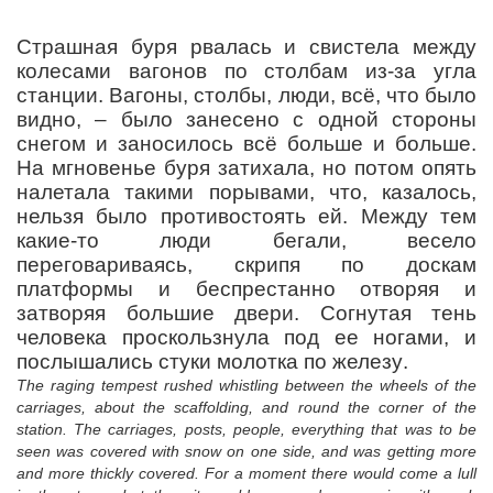
Страшная буря рвалась и свистела между
колесами вагонов по столбам из-за угла
станции. Вагоны, столбы, люди, всё, что было
видно,
– было занесено с одной стороны
снегом и заносилось всё больше и больше.
На мгновенье буря затихала, но потом опять
налетала такими порывами, что, казалось,
нельзя было противостоять ей. Между тем
какие-то люди бегали, весело
переговариваясь, скрипя по доскам
платформы и беспрестанно отворяя и
затворяя большие двери. Согнутая
тень
человека
проскользнула
под
ее
ногами
,
и
послышались
стуки
молотка
по
железу
.
The raging tempest rushed whistling between the wheels of the
carriages, about the scaffolding, and round the corner of the
station. The carriages, posts, people, everything that was to be
seen was covered with snow on one side, and was getting more
and more thickly covered. For a moment there would come a lull