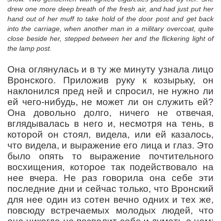
drew one more deep breath of the fresh air, and had just put her
hand out of her muff to take hold of the door post and get back
into the carriage, when another man in a military overcoat, quite
close beside her, stepped between her and the flickering light of
the lamp post.
Она оглянулась и в ту же минуту узнала лицо
Вронского. Приложив руку к козырьку, он
наклонился пред ней и спросил, не нужно ли
ей чего-нибудь, не может ли он служить ей?
Она довольно долго, ничего не отвечая,
вглядывалась в него и, несмотря на тень, в
которой он стоял, видела, или ей казалось,
что видела, и выражение его лица и глаз. Это
было опять то выражение почтительного
восхищения, которое так подействовало на
нее вчера. Не раз говорила она себе эти
последние дни и сейчас только, что Вронский
для нее один из сотен вечно одних и тех же,
повсюду встречаемых молодых людей, что