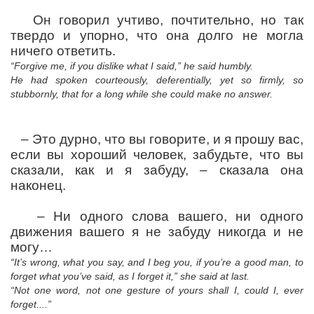
Он говорил учтиво, почтительно, но так
твердо и упорно, что она долго не могла
ничего ответить.
“Forgive me, if you dislike what I said,” he said humbly.
He had spoken courteously, deferentially, yet so firmly, so
stubbornly, that for a long while she could make no answer.
–
Это дурно, что вы говорите, и я прошу вас,
если вы хороший человек, забудьте, что вы
сказали, как и я забуду,
– сказала она
наконец.
–
Ни
одного
слова
вашего
,
ни
одного
движения
вашего
я
не
забуду
никогда
и
не
могу
…
“It’s wrong, what you say, and I beg you, if you’re a good man, to
forget what you’ve said, as I forget it,” she said at last.
“Not one word, not one gesture of yours shall I, could I, ever
forget....”