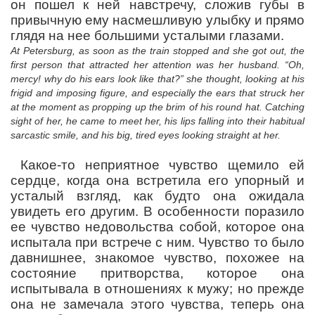
он пошел к ней навстречу, сложив губы в
привычную ему насмешливую улыбку и прямо
глядя на нее большими усталыми глазами.
At Petersburg, as soon as the train stopped and she got out, the
first person that attracted her attention was her husband. “Oh,
mercy! why do his ears look like that?” she thought, looking at his
frigid and imposing figure, and especially the ears that struck her
at the moment as propping up the brim of his round hat. Catching
sight of her, he came to meet her, his lips falling into their habitual
sarcastic smile, and his big, tired eyes looking straight at her.
Какое-то неприятное чувство щемило ей
сердце, когда она встретила его упорный и
усталый взгляд, как будто она ожидала
увидеть его другим. В особенности поразило
ее чувство недовольства собой, которое она
испытала при встрече с ним. Чувство то было
давнишнее, знакомое чувство, похожее на
состояние притворства, которое она
испытывала в отношениях к мужу; но прежде
она не замечала этого чувства, теперь она