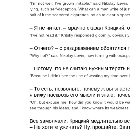
“I’m not well; I’ve grown irritable,” said Nikolay Levi
lying, such self-deception. What can a man write of jus
half of it the scattered cigarettes, so as to clear a spac
–
Я не читал,
– мрачно сказал Крицкий, 
“I’ve not read it,” Kritsky responded gloomily, obviously
–
Отчего?
– с раздражением обратился т
“Why not?” said Nikolay Levin, now turning with exaspe
–
Потому что не считаю нужным терять н
“Because I didn’t see the use of wasting my time over it
–
То есть, позвольте, почему ж вы знает
я вижу насквозь его мысли и знаю, почем
“Oh, but excuse me, how did you know it would be wasti
see through his ideas, and I know where its weakness l
Все замолчали. Крицкий медлительно вст
–
Не хотите ужинать? Ну, прощайте. Зав