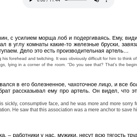
н, с усилием морща лоб и подергиваясь. Ему, видим
зал в углу комнаты какие-то железные бруски, завя
ступаем. Дело это есть производительная артель…
 his forehead and twitching. It was obviously difficult for him to think
ngs, lying in a corner of the room. “Do you see that? That’s the begin
вался в его болезненное, чахоточное лицо, и все бо
 брат рассказывал ему про артель. Он видел, что эт
s sickly, consumptive face, and he was more and more sorry for
ation. He saw that this association was a mere anchor to save h
ка,
– работники у нас, мужики, несут всю тягость тру