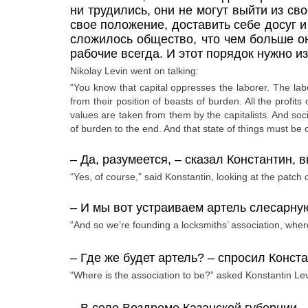
ни трудились, они не могут выйти из с
свое положение, доставить себе досуг и
сложилось общество, что чем больше он
рабочие всегда. И этот порядок нужно и
Nikolay Levin went on talking:
“You know that capital oppresses the laborer. The lab
from their position of beasts of burden. All the profits
values are taken from them by the capitalists. And soc
of burden to the end. And that state of things must be 
–
Да, разумеется,
– сказал Константин,
“Yes, of course,” said Konstantin, looking at the patch
–
И мы вот устраиваем артель слесарную,
“And so we’re founding a locksmiths’ association, where
–
Где же будет артель?
– спросил Конста
“Where is the association to be?” asked Konstantin Lev