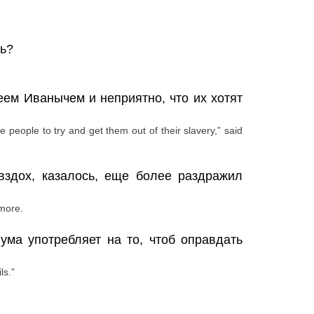
ль?
геем Иванычем и неприятно, что их хотят
people to try and get them out of their slavery,” said
вздох, казалось, еще более раздражил
 more.
ума употребляет на то, чтоб оправдать
ls.”