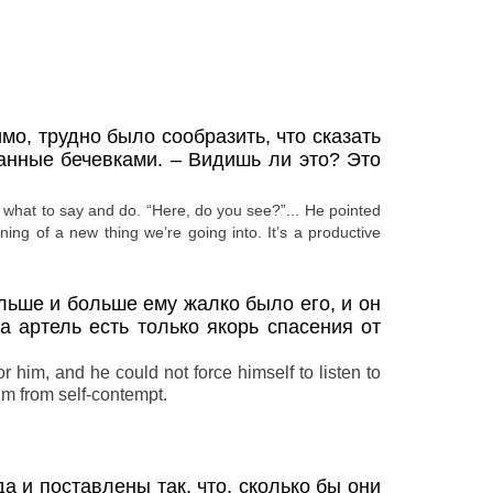
о, трудно было сообразить, что сказать
занные бечевками.
– Видишь ли это? Это
 of what to say and do. “Here, do you see?”... He pointed
ning of a new thing we’re going into. It’s a productive
льше и больше ему жалко было его, и он
а артель есть только якорь спасения от
 him, and he could not force himself to listen to
im from self-contempt.
да и поставлены так, что, сколько бы они