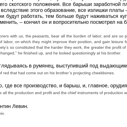
воего скотского положения. Все барыши заработной п
 вследствие этого образование, все излишки платы 
и будут работать, тем больше будут наживаться ку
зменить,
– кончил он и вопросительно посмотрел на б
orers with us, the peasants, bear all the burden of labor, and are s
 of labor, on which they might improve their position, and gain leisure 
iety’s so constituted that the harder they work, the greater the profit 
changed,” he finished up, and he looked questioningly at his brother.
 вглядываясь в румянец, выступивший под выдающим
 of red that had come out on his brother’s projecting cheekbones.
 где все производство, и барыш, и, главное, орудия
 all the production and profit and the chief instruments of production w
нтин Левин.
in.