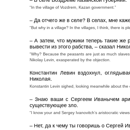
–
В селе Воздреме Казанской губернии.
“In the village of Vozdrem, Kazan government.”
–
Да отчего же в селе? В селах, мне каж
“But why in a village? In the villages, I think, there is p
–
А затем, что мужики теперь такие же 
вывести из этого рабства,
– сказал Ник
“Why? Because the peasants are just as much slaves as
Nikolay Levin, exasperated by the objection.
Константин Левин вздохнул, оглядыва
Николая.
Konstantin Levin sighed, looking meanwhile about the 
–
Знаю
ваши
с
Сергеем
Иванычем
ари
существующее зло.
“I know your and Sergey Ivanovitch’s aristocratic views. I
–
Нет, да к чему ты говоришь о Сергей 