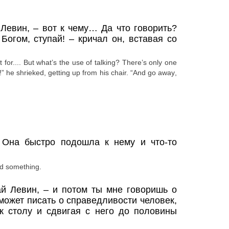
 Левин,
– вот к чему… Да что говорить?
Богом, ступай!
– кричал он, вставая со
t for.... But what’s the use of talking? There’s only one
 he shrieked, getting up from his chair.
“
And
go
away
,
 Она быстро подошла к нему и что-то
ed something.
ай Левин,
– и потом ты мне говоришь о
может писать о справедливости человек,
 к столу и сдвигая с него до половины