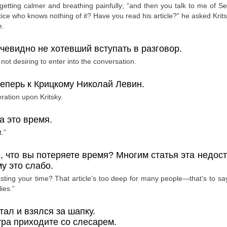
n, getting calmer and breathing painfully; “and then you talk to me of Se
tice who knows nothing of it? Have you read his article?” he asked Krits
e.
очевидно не хотевший вступать в разговор.
 not desiring to enter into the conversation.
еперь к Крицкому Николай Левин.
ration upon Kritsky.
а это время.
.”
е, что вы потеряете время? Многим статья эта недост
у это слабо.
ng your time? That article’s too deep for many people—that’s to say it
ies.”
ал и взялся за шапку.
тра приходите со слесарем.