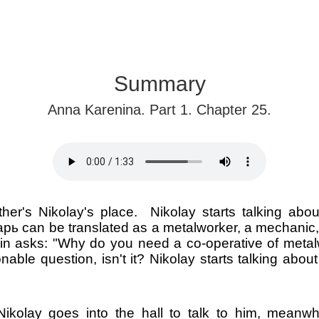
Summary
Anna Karenina. Part 1. Chapter 25.
other's Nikolay's place.
Nikolay starts talking abo
арь
can be translated as a metalworker, a mechanic, a
vin asks: "Why do you need a co-operative of metal
onable question, isn't it? Nikolay starts talking ab
 Nikolay goes into the hall to talk to him, mean