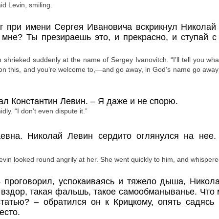
id Levin, smiling.
уг при имени Сергея Ивановича вскрикнул Николай
мне? Ты презираешь это, и прекрасно, и ступай с 
in shrieked suddenly at the name of Sergey Ivanovitch. “I’ll tell you wha
on this, and you’re welcome to,—and go away, in God’s name go away!”
зал Константин Левин.
– Я даже и не спорю.
midly.
“
I
don
’
t
even
dispute
it
.”
евна. Николай Левин сердито оглянулся на нее.
evin looked round angrily at her. She went quickly to him, and whisper
– проговорил, успокаиваясь и тяжело дыша, Никол
й вздор, такая фальшь, такое самообманыванье. Что 
статью?
– обратился он к Крицкому, опять садясь
есто.