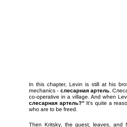
In this chapter, Levin is still at his br
mechanics -
слесарная
артель
.
Слес
co-operative in a village. And when Le
слесарная
артель
?"
It's quite a reas
who are to be freed.
Then Kritsky, the guest, leaves, and