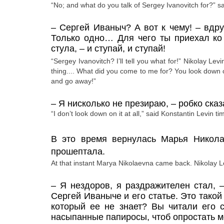
“No; and what do you talk of Sergey Ivanovitch for?” sa
–
Сергей Иваныч? А вот к чему!
– вдр
Только одно… Для чего ты приехал ко 
стула,
– и ступай, и ступай!
“Sergey Ivanovitch? I’ll tell you what for!” Nikolay Lev
thing.... What did you come to me for? You look down 
and
go
away
!”
–
Я нисколько не презираю,
– робко ска
“I don’t look down on it at all,” said Konstantin Levin ti
В это время вернулась Марья Никола
прошептала.
At that instant Marya Nikolaevna came back. Nikolay L
–
Я нездоров, я раздражителен стал,
Сергей Иваныче и его статье. Это тако
который ее не знает? Вы читали его 
насыпанные папиросы, чтоб опростать м