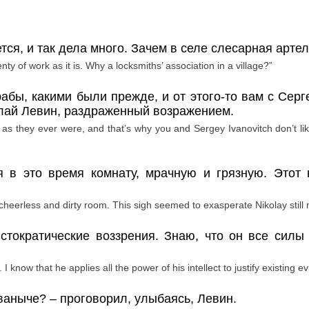
ется, и так дела много. Зачем в селе слесарная арте
lenty of work as it is. Why
a
locksmiths
’
association
in
a
village
?”
рабы, какими были прежде, и от этого-то вам с Сер
олай Левин, раздраженный возражением.
 they ever were, and that’s why you and Sergey Ivanovitch don’t like 
я в это время комнату, мрачную и грязную. Этот 
cheerless and dirty room. This sigh seemed to exasperate Nikolay still
стократические
воззрения
.
Знаю, что он все силы 
 know that he applies all the power of his intellect to justify existing evi
Иваныче?
– проговорил, улыбаясь, Левин.