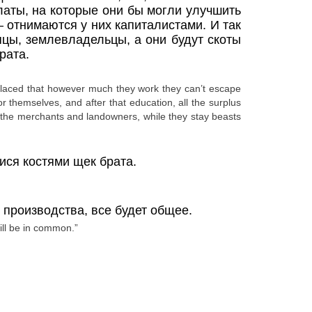
латы, на которые они бы могли улучшить
– отнимаются у них капиталистами. И так
пцы, землевладельцы, а они будут скоты
рата.
o placed that however much they work they can’t escape
for themselves, and after that education, all the surplus
of the merchants and landowners, while they stay beasts
ися костями щек брата.
 производства, все будет общее.
ill be in common.”