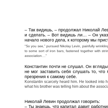
–
Так видишь,
– продолжал Николай Леви
и сделать.
– Вот видишь ли…
– Он ука
начало нового дела, к которому мы при
“So you see,” pursued Nikolay Levin, painfully wrinkling
to some sort of iron bars, fastened together with stri
association....”
Константин почти не слушал. Он вгляды
не мог заставить себя слушать то, что
презрения к самому себе.
Konstantin scarcely heard him. He looked into hi
what his brother was telling him about the associ
Николай Левин продолжал говорить:
–
Ты знаешь, что капитал давит работни