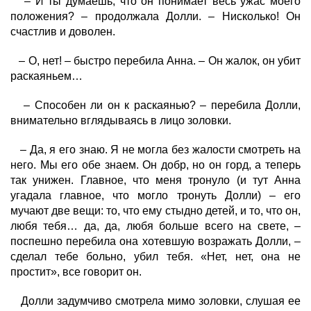
– И ты думаешь, что он понимает весь ужас моего
положения? – продолжала Долли. – Нисколько! Он
счастлив и доволен.
– О, нет! – быстро перебила Анна. – Он жалок, он убит
раскаяньем…
– Способен ли он к раскаянью? – перебила Долли,
внимательно вглядываясь в лицо золовки.
– Да, я его знаю. Я не могла без жалости смотреть на
него. Мы его обе знаем. Он добр, но он горд, а теперь
так унижен. Главное, что меня тронуло (и тут Анна
угадала главное, что могло тронуть Долли) – его
мучают две вещи: то, что ему стыдно детей, и то, что он,
любя тебя… да, да, любя больше всего на свете, –
поспешно перебила она хотевшую возражать Долли, –
сделал тебе больно, убил тебя. «Нет, нет, она не
простит», все говорит он.
Долли задумчиво смотрела мимо золовки, слушая ее