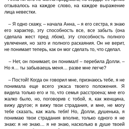
отзывалось на каждое слово, на каждое выражение
лица невестки.
– Я одно скажу, – начала Анна, – я его сестра, я знаю
его характер, эту способность все, все забыть (она
сделала жест пред лбом), эту способность полного
увлечения, но зато и полного раскаяния. Он не верит,
не понимает теперь, как он мог сделать то, что сделал.
– Нет, он понимает, он понимал! – перебила Долли. –
Но я… ты забываешь меня… разве мне легче?
– Постой! Когда он говорил мне, признаюсь тебе, я не
понимала еще всего ужаса твоего положения. Я
видела только его и то, что семья расстроена; мне его
жалко было, но, поговорив с тобой, я, как женщина,
вижу другое; я вижу твои страдания, и мне, не могу
тебе сказать, как жаль тебя! Но, Долли, душенька, я
понимаю твои страдания вполне, только одного я не
знаю: я не знаю… я не знаю, насколько в душе твоей