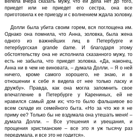
велела вчера сказать мужу, что ей дела нет до того,
приедет или не приедет его сестра, она все
приготовила к ее приезду и с волнением ждала золовку.
Долли была убита своим горем, вся поглощена им.
Однако она помнила, что Анна, золовка, была жена
одного из важнейших лиц в Петербурге и
петербургская grande dame. И благодаря этому
обстоятельству она не исполнила сказанного мужу, то
есть не забыла, что приедет золовка. «Да, наконец,
Анна ни в чем не виновата, – думала Долли. – Я о ней
ничего, кроме самого хорошего, не знаю, и в
отношении к себе я видела от нее только ласку и
дружбу». Правда, как она могла запомнить свое
впечатление в Петербурге у Карениных, ей не
нравился самый дом их; что-то было фальшивое во
всем складе их семейного быта. «Но за что же я не
приму ее? Только бы не вздумала она утешать меня! –
думала Долли. – Все утешения и увещания, и
прощения христианские – все это я уж тысячу раз
передумала, и все это не годится».