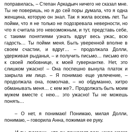
поправилась, – Степан Аркадьич ничего не сказал мне.
Ты не поверишь, но я до сей поры думала, что я одна
женщина, которую он знал. Так я жила восемь лет. Ты
пойми, что я не только не подозревала неверности, но
что я считала это невозможным, и тут, представь себе,
с такими понятиями узнать вдруг весь ужас, всю
гадость… Ты пойми меня. Быть уверенной вполне в
своем счастии, и вдруг… – продолжала Долли,
удерживая рыданья, – и получить письмо… письмо его
к своей любовнице, к моей гувернантке. Нет, это
слишком ужасно! – Она поспешно вынула платок и
закрыла им лицо. – Я понимаю еще увлечение, –
продолжала она, помолчав, – но обдуманно, хитро
обманывать меня… с кем же?.. Продолжать быть моим
мужем вместе с нею… это ужасно! Ты не можешь
понять…
– О нет, я понимаю! Понимаю, милая Долли,
понимаю, – говорила Анна, пожимая ее руку.