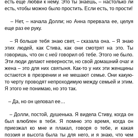
есть еще любви к нему. Это ты знаешь, – настолько ли
есть, чтобы можно было простить. Если есть, то прости!
– Нет, – начала Долли; но Анна прервала ее, целуя
еще раз ее руку.
– Я больше тебя знаю свет, – сказала она. – Я знаю
этих людей, как Стива, как они смотрят на это. Ты
говоришь, что он с
ней
говорил об тебе. Этого не было.
Эти люди делают неверности, но свой домашний очаг и
жена – это для них святыня. Как-то у них эти женщины
остаются в презрении и не мешают семье. Они какую-
то черту проводят непроходимую между семьей и этим.
Я этого не понимаю, но это так.
– Да, но он целовал ее…
– Долли, постой, душенька. Я видела Стиву, когда он
был влюблен в тебя. Я помню это время, когда он
приезжал ко мне и плакал, говоря о тебе, и какая
поэзия и высота была ты для него, и я знаю, что чем