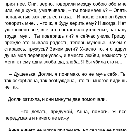
приятнее. Они, верно, говорили между собою обо мне
или, еще хуже, умалчивали, – ты понимаешь? – Опять
ненавистью зажглись ее глаза. – И после этого он будет
говорить мне… Что ж, я буду верить ему? Никогда. Нет,
уж кончено все, все, что составляло утешенье, награду
труда, мук… Ты поверишь ли? я сейчас учила Гришу:
прежде это бывало радость, теперь мученье. Зачем я
стараюсь, тружусь? Зачем дети? Ужасно то, что вдруг
душа моя перевернулась, и вместо любви, нежности у
меня к нему одна злоба, да, злоба. Я бы убила его и…
– Душенька, Долли, я понимаю, но не мучь себя. Ты
так оскорблена, так возбуждена, что ты многое видишь
не так.
Долли затихла, и они минуты две помолчали.
– Что делать, придумай, Анна, помоги. Я все
передумала и ничего не вижу.
Анна ничего не могла придумать, но сердце ее прямо