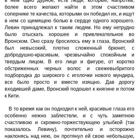
в нем одно дурное; есть люди, которые, напротив,
более всего желают найти в этом счастливом
сопернике те качества, которыми он победил их, и ищут
в нем со щемящею болью в сердце одного хорошего.
Левин принадлежал к таким людям. Но ему нетрудно
было отыскать хорошее и привлекательное во
Вронском. Оно сразу бросилось ему в глаза. Вронский
был невысокий, плотно сложенный брюнет, с
добродушно-красивым, чрезвычайно спокойным и
твердым лицом. В его лице и фигуре, от коротко
обстриженных черных волос и свежевыбритого
подбородка до широкого с иголочки нового мундира,
все было просто и вместе изящно. Дав дорогу
входившей даме, Вронский подошел к княгине и потом
к Кити.
В то время как он подходил к ней, красивые глаза его
особенно нежно заблестели, и с чуть заметною
счастливою и скромно-торжествующею улыбкой (так
показалось Левину), почтительно и осторожно
наклонясь над нею, он протянул ей свою небольшую,