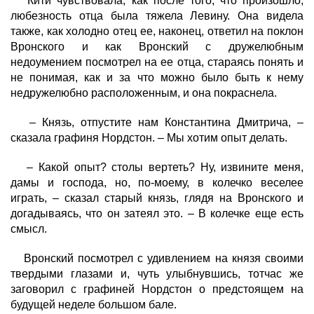
Кити чувствовала, как после того, что произошло,
любезность отца была тяжела Левину. Она видела
также, как холодно отец ее, наконец, ответил на поклон
Вронского и как Вронский с дружелюбным
недоумением посмотрел на ее отца, стараясь понять и
не понимая, как и за что можно было быть к нему
недружелюбно расположенным, и она покраснела.
– Князь, отпустите нам Константина Дмитрича, –
сказала графиня Нордстон. – Мы хотим опыт делать.
– Какой опыт? столы вертеть? Ну, извините меня,
дамы и господа, но, по-моему, в колечко веселее
играть, – сказал старый князь, глядя на Вронского и
догадываясь, что он затеял это. – В колечке еще есть
смысл.
Вронский посмотрел с удивлением на князя своими
твердыми глазами и, чуть улыбнувшись, тотчас же
заговорил с графиней Нордстон о предстоящем на
будущей неделе большом бале.