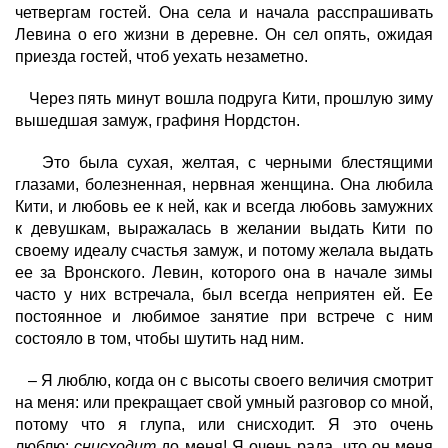
четвергам гостей. Она села и начала расспрашивать
Левина о его жизни в деревне. Он сел опять, ожидая
приезда гостей, чтоб уехать незаметно.
Через пять минут вошла подруга Кити, прошлую зиму
вышедшая замуж, графиня Нордстон.
Это была сухая, желтая, с черными блестящими
глазами, болезненная, нервная женщина. Она любила
Кити, и любовь ее к ней, как и всегда любовь замужних
к девушкам, выражалась в желании выдать Кити по
своему идеалу счастья замуж, и потому желала выдать
ее за Вронского. Левин, которого она в начале зимы
часто у них встречала, был всегда неприятен ей. Ее
постоянное и любимое занятие при встрече с ним
состояло в том, чтобы шутить над ним.
– Я люблю, когда он с высоты своего величия смотрит
на меня: или прекращает свой умный разговор со мной,
потому что я глупа, или снисходит. Я это очень
люблю:
снисходит
до меня! Я очень рада, что он меня