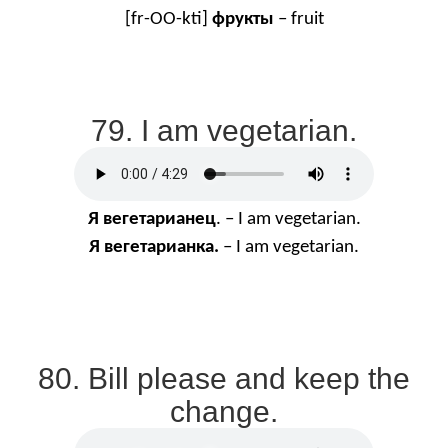
[
fr
-
OO
-
kti
]
фрукты
–
fruit
79. I am vegetarian.
Я
вегетарианец
. – I am vegetarian.
Я
вегетарианка
.
– I am vegetarian.
80. Bill please and keep the
change.