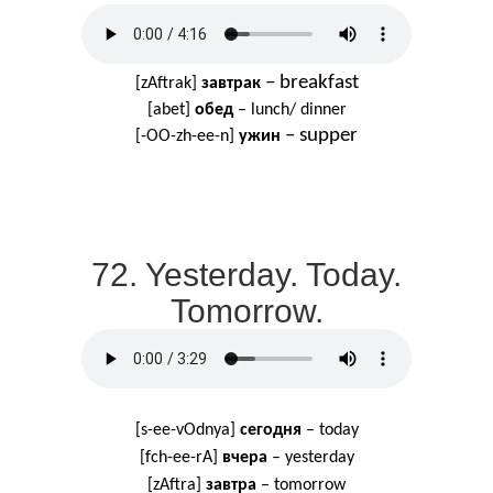
– breakfast
[zAftrak]
з
автрак
[abet]
обед
– lunch/ dinner
– supper
[-OO-zh-ee-n]
ужин
72. Yesterday. Today.
Tomorrow.
[s-ee-vOdnya]
сегодня
– today
[fch-ee-rA]
вчера
– yesterday
[zAftra]
завтра
– tomorrow