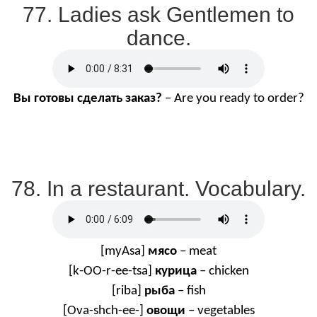
77. Ladies ask Gentlemen to
dance.
Вы
готовы
сделать
заказ
?
– Are you ready to order?
78. In a restaurant. Vocabulary.
[
myAsa
]
мясо
–
meat
[
k
-
OO
-
r
-
ee
-
tsa
]
курица
–
chicken
[
riba
]
рыба
–
fish
[
Ova
-
shch
-
ee
-]
овощи
–
vegetables