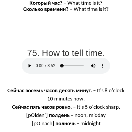
Который
час
?
– What time is it?
Сколько времени?
– What time is it
?
75. How to tell time.
Сейчас восемь часов десять минут.
–
It
'
s
8
o
’
clock
10
minutes
now
.
Сейчас пять часов ровно.
–
It
’
s
5
o
’
clock
sharp
.
[pOlden’]
полдень
– noon, midday
[pOlnach]
полночь
– midnight